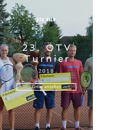
UTC KILB
23. ÖTV
Turnier
2018
Fotos ansehen